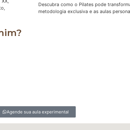
o XX,
Descubra como o Pilates pode transforma
to,
metodologia exclusiva e as aulas persona
 mim?
es, podendo ser realizado por homens, mulheres, crian
 para os sedentários, ajudando a alongar e a fortale
Agende sua aula experimental