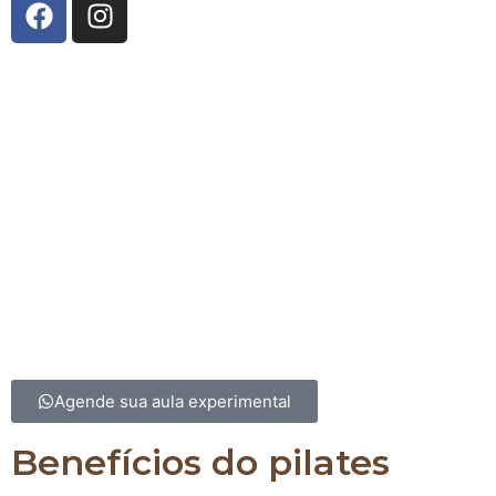
A Innerflow Pilates Studio
nasceu da união entre co
técnico e uma história de superação. Fundado por
Fernandes
, especialista em Pilates e reabilitação, e
R
Burgatti
, com vasta experiência em fisiologia do exer
gestão, o estúdio reflete o compromisso com a pro
saúde e bem-estar. Após vivenciar os benefícios tr
do Pilates em sua própria trajetória, Yolanda decidi
espaço onde pessoas pudessem encontrar equilíbrio
qualidade de vida. Com uma equipe altamente qualif
Innerflow é o lugar para transformar corpo e ment
excelência e cuidado.
Agende sua aula experimental
Benefícios do pilates