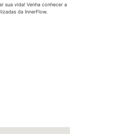
r sua vida! Venha conhecer a
lizadas da InnerFlow.
ças, grávidas e idosos que
cer os músculos, a melhorar