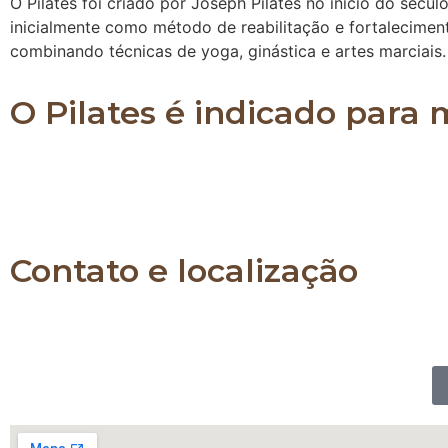
O Pilates foi criado por Joseph Pilates no início do sécul
inicialmente como método de reabilitação e fortalecimen
combinando técnicas de yoga, ginástica e artes marciais.
O Pilates é indicado para
O Pilates é indicado para pessoas de todas as idad
já praticam algum tipo de atividade física e também
a força e a flexibilidade de todo o corpo.
Contato e localização
Whatsapp: 11 989903230