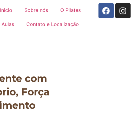
Inicio
Sobre nós
O Pilates
Aulas
Contato e Localização
mente com
brio, Força
vimento