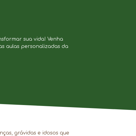
nsformar sua vida! Venha
as aulas personalizadas da
.
nças, grávidas e idosos que