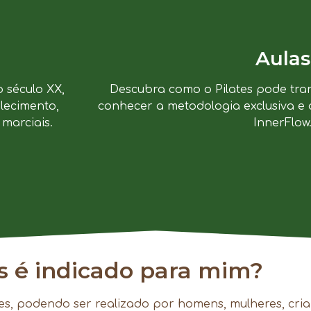
Aulas
o século XX,
Descubra como o Pilates pode tra
lecimento,
conhecer a metodologia exclusiva e 
marciais.
InnerFlow
es é indicado para mim?
es, podendo ser realizado por homens, mulheres, cria