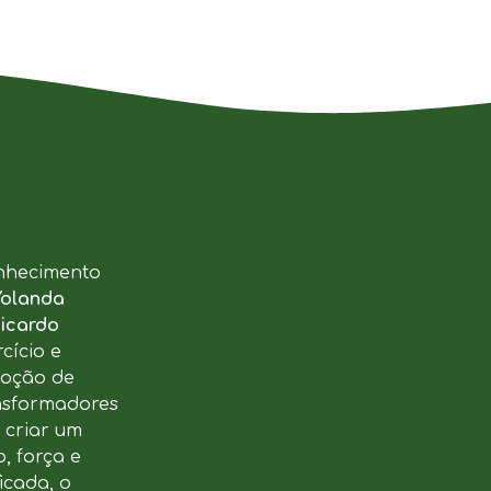
nhecimento
Yolanda
icardo
cício e
moção de
ansformadores
u criar um
, força e
icada, o