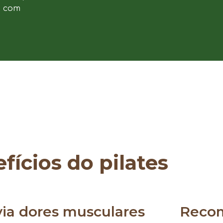
e com
fícios do pilates
via dores musculares
Reco