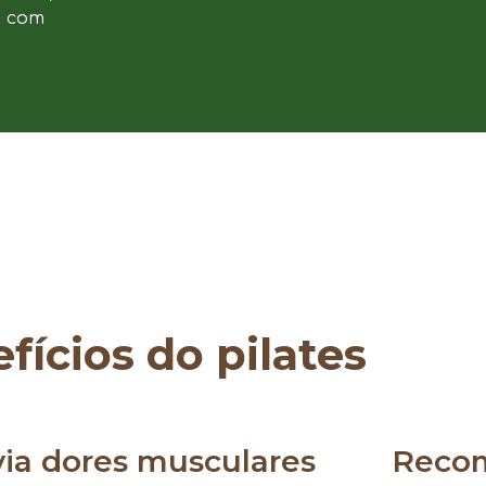
e com
fícios do pilates
via dores musculares
Reco