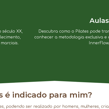
Aulas
o século XX,
Descubra como o Pilates pode tra
lecimento,
conhecer a metodologia exclusiva e 
marciais.
InnerFlow
es é indicado para mim?
es, podendo ser realizado por homens, mulheres, cria