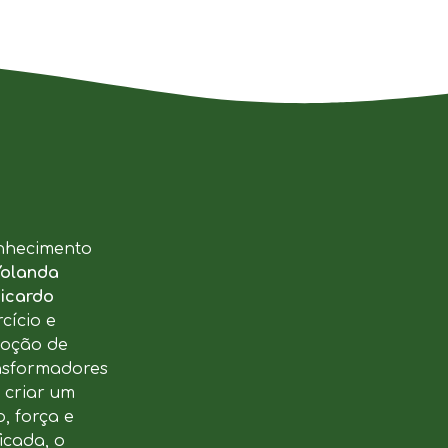
nhecimento
Yolanda
icardo
cício e
moção de
ansformadores
u criar um
, força e
icada, o