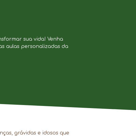
nsformar sua vida! Venha
as aulas personalizadas da
.
nças, grávidas e idosos que