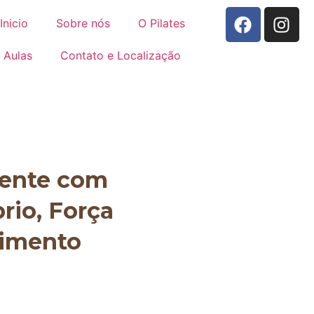
Inicio
Sobre nós
O Pilates
Aulas
Contato e Localização
mente com
brio, Força
vimento