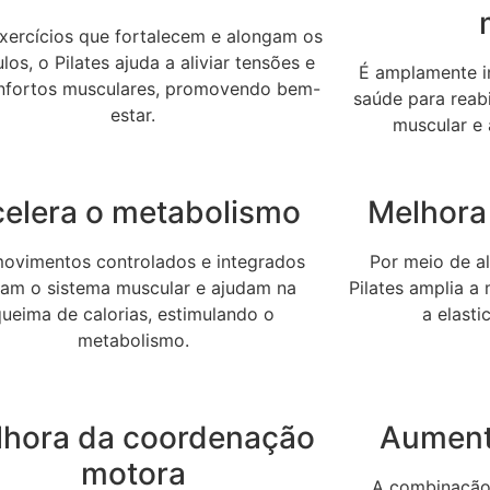
ercícios que fortalecem e alongam os
os, o Pilates ajuda a aliviar tensões e
É amplamente in
nfortos musculares, promovendo bem-
saúde para reabi
estar.
muscular e 
elera o metabolismo
Melhora 
ovimentos controlados e integrados
Por meio de a
vam o sistema muscular e ajudam na
Pilates amplia a
queima de calorias, estimulando o
a elast
metabolismo.
lhora da coordenação
Aument
motora
A combinação 