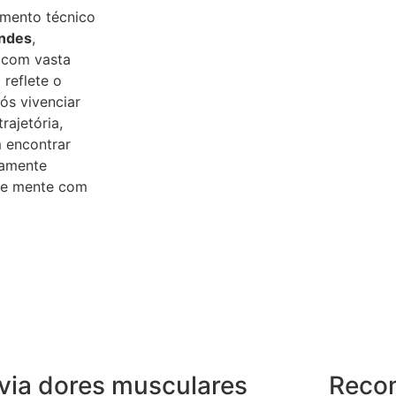
imento técnico
andes
,
 com vasta
 reflete o
s vivenciar
rajetória,
 encontrar
tamente
o e mente com
ivia dores musculares
Reco