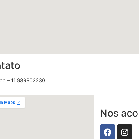
tato
pp – 11 989903230
Nos ac