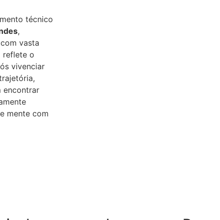
imento técnico
andes
,
 com vasta
 reflete o
s vivenciar
rajetória,
 encontrar
tamente
o e mente com