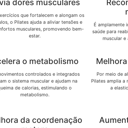
ivia dores musculares
Reco
ercícios que fortalecem e alongam os
os, o Pilates ajuda a aliviar tensões e
É amplamente in
nfortos musculares, promovendo bem-
saúde para reabi
estar.
muscular e 
elera o metabolismo
Melhora 
ovimentos controlados e integrados
Por meio de a
vam o sistema muscular e ajudam na
Pilates amplia a
queima de calorias, estimulando o
a elast
metabolismo.
lhora da coordenação
Aument