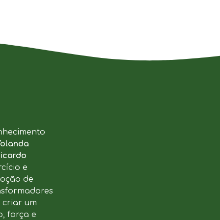
nhecimento
Yolanda
icardo
cício e
moção de
ansformadores
u criar um
, força e