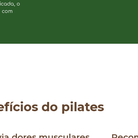
icada, o
e com
fícios do pilates
via dores musculares
Reco