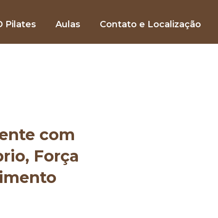
 Pilates
Aulas
Contato e Localização
mente com
brio, Força
vimento