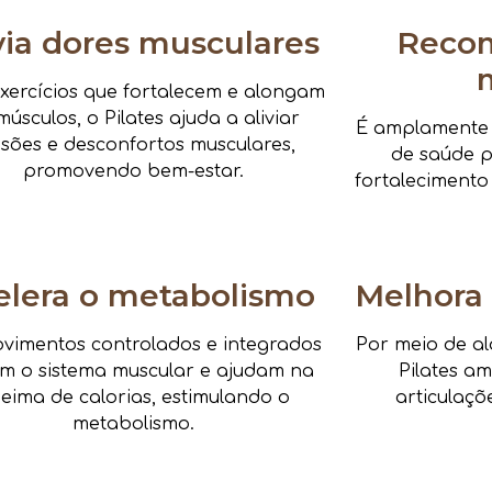
via dores musculares
Reco
xercícios que fortalecem e alongam
músculos, o Pilates ajuda a aliviar
É amplamente i
nsões e desconfortos musculares,
de saúde pa
promovendo bem-estar.
fortalecimento
elera o metabolismo
Melhora 
vimentos controlados e integrados
Por meio de al
am o sistema muscular e ajudam na
Pilates a
eima de calorias, estimulando o
articulaçõ
metabolismo.