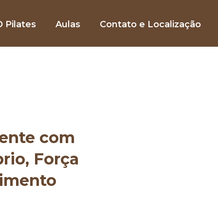
 Pilates
Aulas
Contato e Localização
mente com
brio, Força
vimento