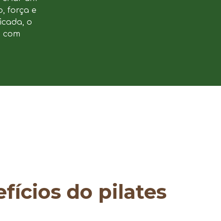
, força e
icada, o
e com
fícios do pilates