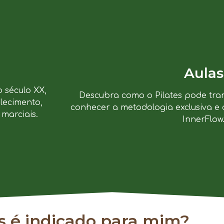
Aulas
o século XX,
Descubra como o Pilates pode tra
lecimento,
conhecer a metodologia exclusiva e 
marciais.
InnerFlow
es é indicado para mim?