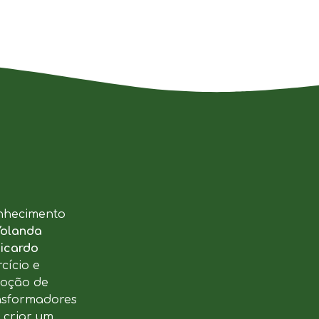
nhecimento
Yolanda
icardo
cício e
moção de
ansformadores
u criar um