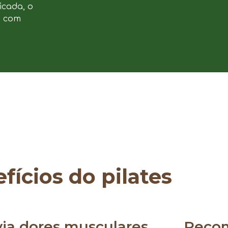
icada, o
e com
fícios do pilates
via dores musculares
Reco