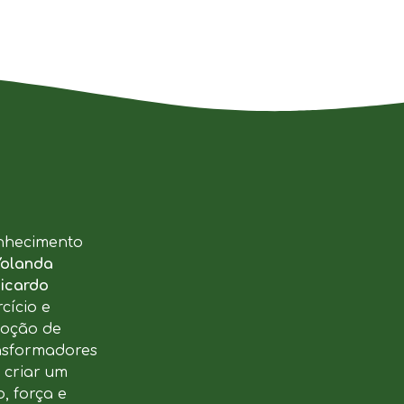
nhecimento
Yolanda
icardo
cício e
moção de
ansformadores
u criar um
, força e