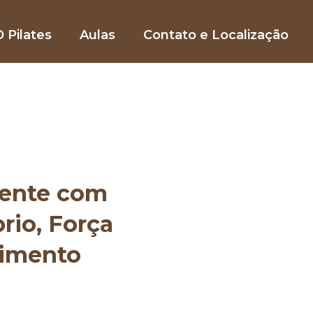
 Pilates
Aulas
Contato e Localização
mente com
brio, Força
vimento