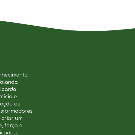
nhecimento
Yolanda
icardo
cício e
moção de
ansformadores
u criar um
, força e
icada, o