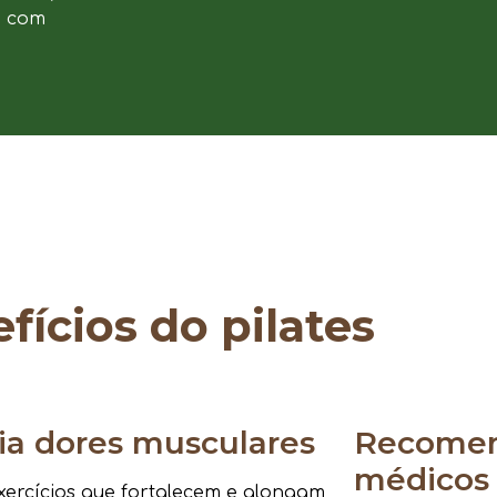
e com
fícios do pilates
via dores musculares
Recomen
médicos
ercícios que fortalecem e alongam