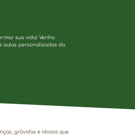
ormar sua vida! Venha
s aulas personalizadas da
nças, grávidas e idosos que