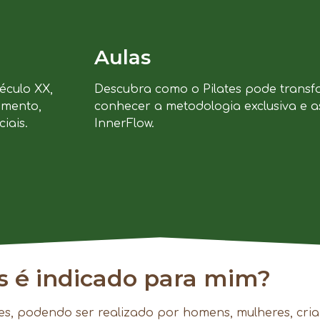
Aulas
século XX,
Descubra como o Pilates pode transf
imento,
conhecer a metodologia exclusiva e a
iais.
InnerFlow.
es é indicado para mim?
es, podendo ser realizado por homens, mulheres, cria