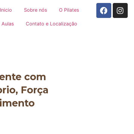
Inicio
Sobre nós
O Pilates
Aulas
Contato e Localização
mente com
brio, Força
vimento