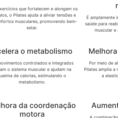
ercícios que fortalecem e alongam os
os, o Pilates ajuda a aliviar tensões e
É amplamente in
nfortos musculares, promovendo bem-
saúde para reabi
estar.
muscular e 
elera o metabolismo
Melhora 
ovimentos controlados e integrados
Por meio de a
vam o sistema muscular e ajudam na
Pilates amplia a
queima de calorias, estimulando o
a elast
metabolismo.
lhora da coordenação
Aument
motora
A combinação 