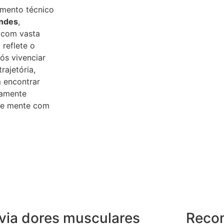
imento técnico
andes
,
 com vasta
 reflete o
s vivenciar
rajetória,
 encontrar
tamente
o e mente com
ivia dores musculares
Reco