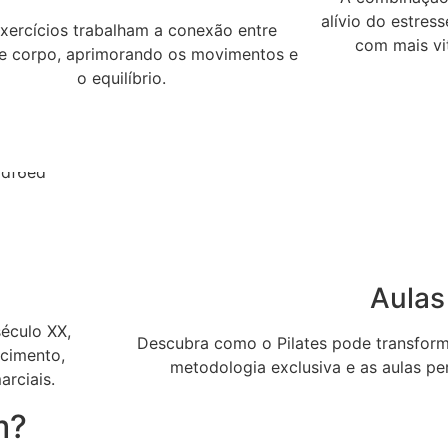
alívio do estres
xercícios trabalham a conexão entre
com mais vit
e corpo, aprimorando os movimentos e
o equilíbrio.
Aulas
século XX,
Descubra como o Pilates pode transform
ecimento,
metodologia exclusiva e as aulas pe
arciais.
m?