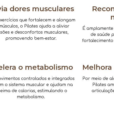
via dores musculares
Reco
xercícios que fortalecem e alongam
músculos, o Pilates ajuda a aliviar
É amplamente i
nsões e desconfortos musculares,
de saúde pa
promovendo bem-estar.
fortalecimento
elera o metabolismo
Melhora 
vimentos controlados e integrados
Por meio de al
am o sistema muscular e ajudam na
Pilates a
eima de calorias, estimulando o
articulaçõ
metabolismo.