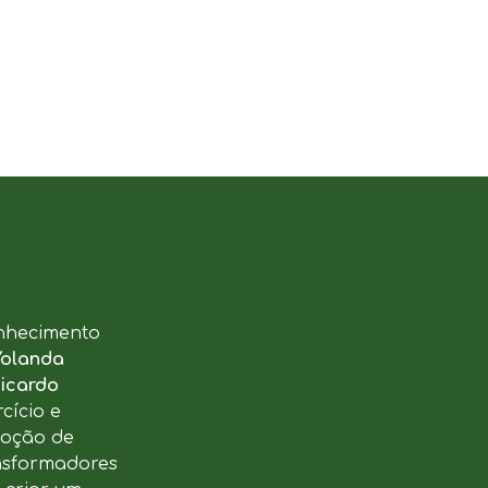
nhecimento
Yolanda
icardo
cício e
moção de
ansformadores