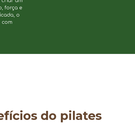
u criar um
, força e
icada, o
e com
fícios do pilates