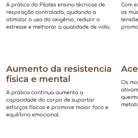
A prática do Pilates ensina técnicas de
Com ex
respiração controlada, ajudando a
os mús
otimizar o uso do oxigênio, reduzir o
tensõe
estresse e melhorar a qualidade de vida.
promo
Aumento da resistencia
Ace
fisica e mental
Os mov
ativam
A prática contínua aumenta a
queima
capacidade do corpo de suportar
metab
esforços físicos e promove maior foco e
equilíbrio emocional.