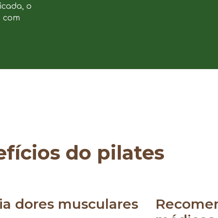
icada, o
e com
fícios do pilates
via dores musculares
Recomen