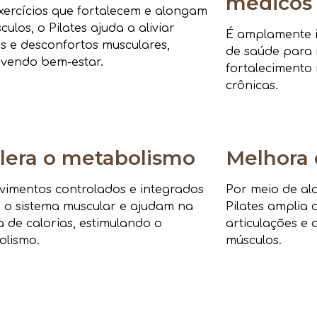
médicos
ercícios que fortalecem e alongam
culos, o Pilates ajuda a aliviar
É amplamente i
s e desconfortos musculares,
de saúde para r
vendo bem-estar.
fortalecimento 
crônicas.
lera o metabolismo
Melhora 
imentos controlados e integrados
Por meio de al
 o sistema muscular e ajudam na
Pilates amplia 
 de calorias, estimulando o
articulações e 
olismo.
músculos.