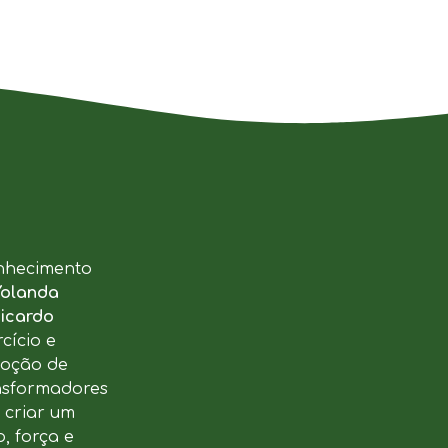
nhecimento
Yolanda
icardo
cício e
moção de
ansformadores
u criar um
, força e