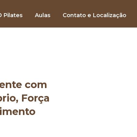
 Pilates
Aulas
Contato e Localização
mente com
brio, Força
vimento