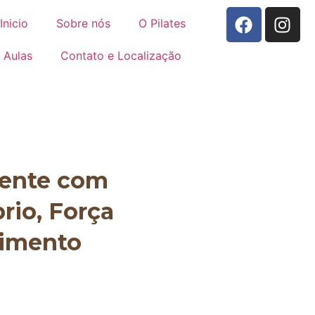
Inicio
Sobre nós
O Pilates
Aulas
Contato e Localização
mente com
brio, Força
vimento