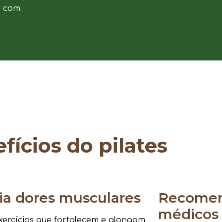
e com
fícios do pilates
via dores musculares
Recomen
médicos
ercícios que fortalecem e alongam