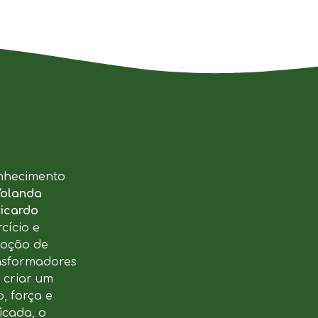
nhecimento
Yolanda
icardo
cício e
moção de
ansformadores
u criar um
, força e
icada, o