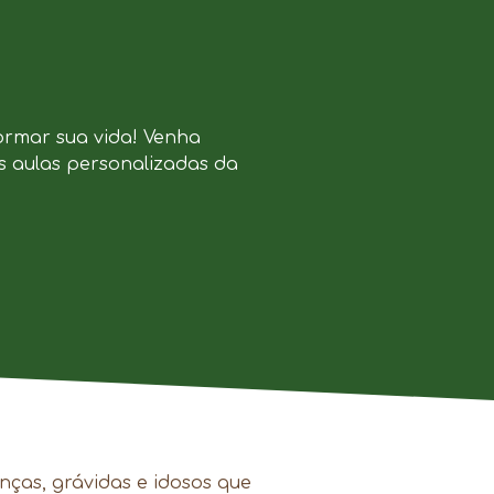
ormar sua vida! Venha
s aulas personalizadas da
nças, grávidas e idosos que