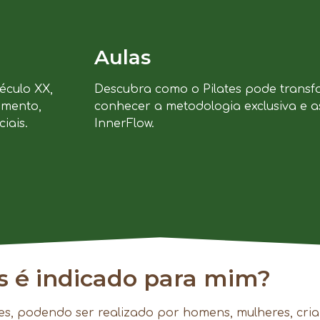
Aulas
século XX,
Descubra como o Pilates pode transf
imento,
conhecer a metodologia exclusiva e a
iais.
InnerFlow.
es é indicado para mim?
es, podendo ser realizado por homens, mulheres, cria