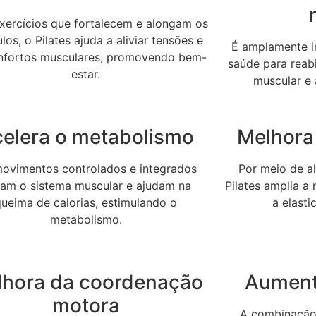
ercícios que fortalecem e alongam os
os, o Pilates ajuda a aliviar tensões e
É amplamente in
nfortos musculares, promovendo bem-
saúde para reabi
estar.
muscular e 
elera o metabolismo
Melhora 
ovimentos controlados e integrados
Por meio de a
vam o sistema muscular e ajudam na
Pilates amplia a
queima de calorias, estimulando o
a elast
metabolismo.
lhora da coordenação
Aument
motora
A combinação 