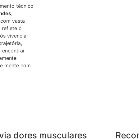
imento técnico
andes
,
 com vasta
 reflete o
s vivenciar
rajetória,
 encontrar
tamente
o e mente com
ivia dores musculares
Reco