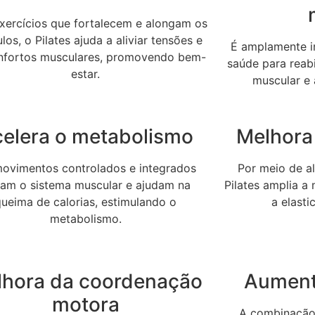
ercícios que fortalecem e alongam os
os, o Pilates ajuda a aliviar tensões e
É amplamente in
nfortos musculares, promovendo bem-
saúde para reabi
estar.
muscular e 
elera o metabolismo
Melhora 
ovimentos controlados e integrados
Por meio de a
vam o sistema muscular e ajudam na
Pilates amplia a
queima de calorias, estimulando o
a elast
metabolismo.
lhora da coordenação
Aument
motora
A combinação 