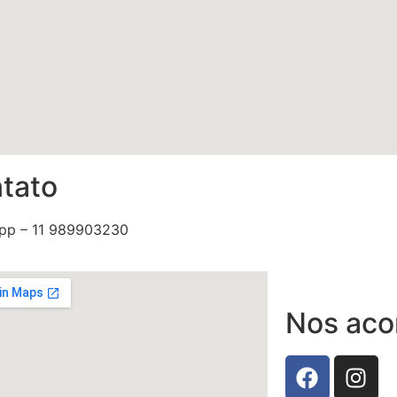
tato
pp – 11 989903230
Nos ac