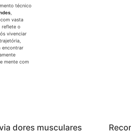
imento técnico
andes
,
 com vasta
 reflete o
s vivenciar
rajetória,
 encontrar
tamente
o e mente com
ivia dores musculares
Reco