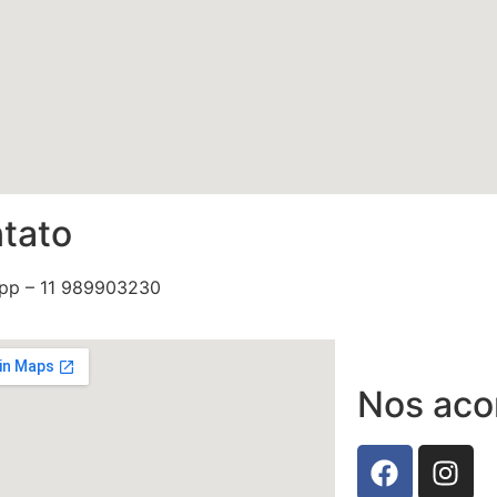
tato
pp – 11 989903230
Nos ac