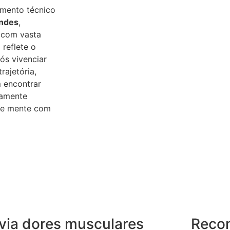
imento técnico
andes
,
 com vasta
 reflete o
s vivenciar
rajetória,
 encontrar
tamente
o e mente com
ivia dores musculares
Reco