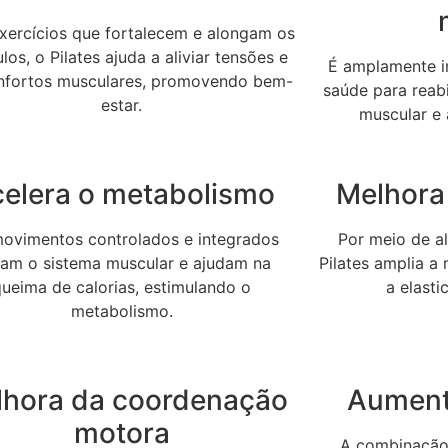
ercícios que fortalecem e alongam os
os, o Pilates ajuda a aliviar tensões e
É amplamente in
nfortos musculares, promovendo bem-
saúde para reabi
estar.
muscular e 
elera o metabolismo
Melhora 
ovimentos controlados e integrados
Por meio de a
vam o sistema muscular e ajudam na
Pilates amplia a
queima de calorias, estimulando o
a elast
metabolismo.
lhora da coordenação
Aument
motora
A combinação 