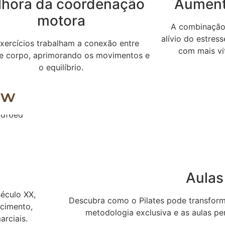
lhora da coordenação
Aument
motora
A combinação 
alívio do estres
xercícios trabalham a conexão entre
com mais vit
e corpo, aprimorando os movimentos e
o equilíbrio.
ow
Aulas
século XX,
Descubra como o Pilates pode transform
ecimento,
metodologia exclusiva e as aulas pe
arciais.