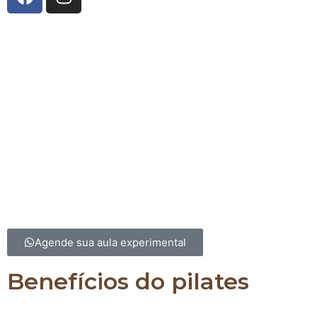
A Innerflow Pilates Studio
nasceu da união entre co
técnico e uma história de superação. Fundado por
Fernandes
, especialista em Pilates e reabilitação, e
R
Burgatti
, com vasta experiência em fisiologia do exer
gestão, o estúdio reflete o compromisso com a pro
saúde e bem-estar. Após vivenciar os benefícios tr
do Pilates em sua própria trajetória, Yolanda decidi
espaço onde pessoas pudessem encontrar equilíbrio
qualidade de vida. Com uma equipe altamente qualif
Innerflow é o lugar para transformar corpo e ment
excelência e cuidado.
Agende sua aula experimental
Benefícios do pilates