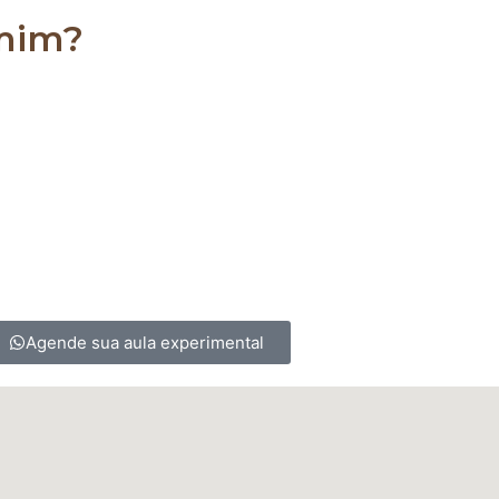
 mim?
es, podendo ser realizado por homens, mulheres, crian
 para os sedentários, ajudando a alongar e a fortale
Agende sua aula experimental