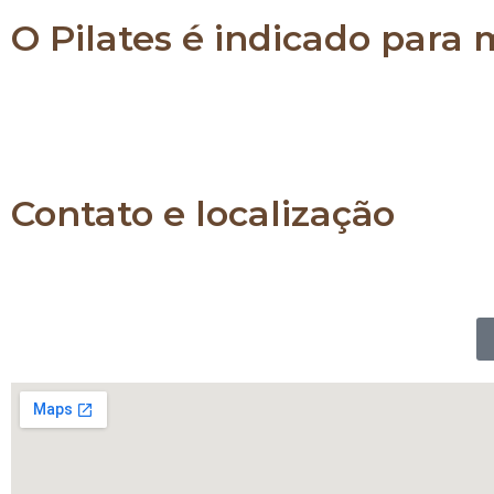
O Pilates é indicado para
O Pilates é indicado para pessoas de todas as idad
já praticam algum tipo de atividade física e também
a força e a flexibilidade de todo o corpo.
Contato e localização
Whatsapp: 11 989903230