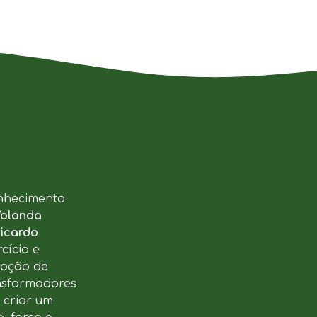
nhecimento
Yolanda
icardo
cício e
moção de
ansformadores
u criar um