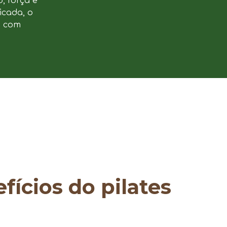
, força e
icada, o
e com
fícios do pilates