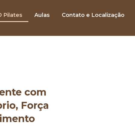
 Pilates
Aulas
Contato e Localização
mente com
brio, Força
vimento