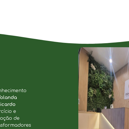
nhecimento
Yolanda
icardo
cício e
moção de
ansformadores