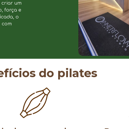
u criar um
, força e
icada, o
e com
fícios do pilates