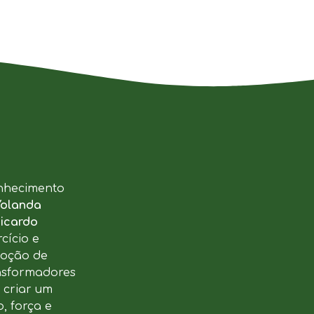
nhecimento
Yolanda
icardo
cício e
moção de
ansformadores
u criar um
, força e