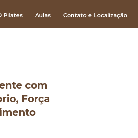
 Pilates
Aulas
Contato e Localização
mente com
brio, Força
vimento