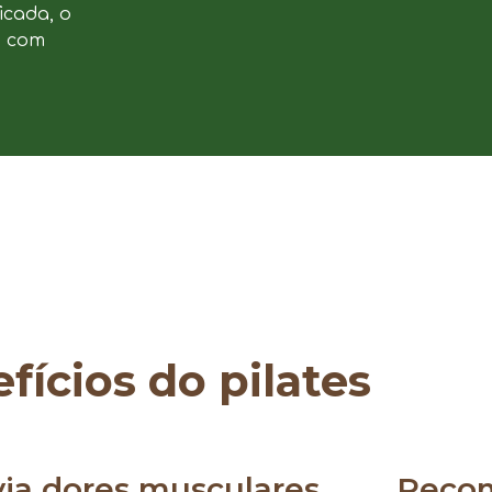
icada, o
e com
fícios do pilates
via dores musculares
Reco