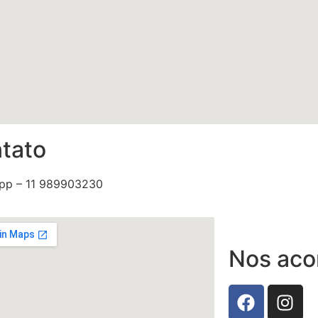
tato
pp – 11 989903230
Nos ac