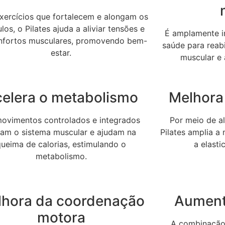
ercícios que fortalecem e alongam os
os, o Pilates ajuda a aliviar tensões e
É amplamente in
nfortos musculares, promovendo bem-
saúde para reabi
estar.
muscular e 
elera o metabolismo
Melhora 
ovimentos controlados e integrados
Por meio de a
vam o sistema muscular e ajudam na
Pilates amplia a
queima de calorias, estimulando o
a elast
metabolismo.
lhora da coordenação
Aument
motora
A combinação 