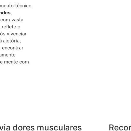
imento técnico
andes
,
 com vasta
 reflete o
s vivenciar
rajetória,
 encontrar
tamente
o e mente com
ivia dores musculares
Reco