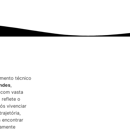
imento técnico
andes
,
 com vasta
 reflete o
s vivenciar
rajetória,
 encontrar
tamente