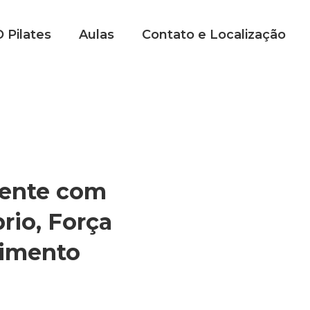
 Pilates
Aulas
Contato e Localização
mente com
brio, Força
vimento