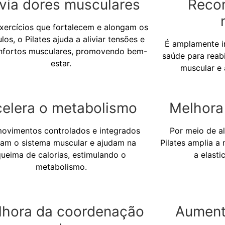
ivia dores musculares
Reco
ercícios que fortalecem e alongam os
os, o Pilates ajuda a aliviar tensões e
É amplamente in
nfortos musculares, promovendo bem-
saúde para reabi
estar.
muscular e 
elera o metabolismo
Melhora 
ovimentos controlados e integrados
Por meio de a
vam o sistema muscular e ajudam na
Pilates amplia a
queima de calorias, estimulando o
a elast
metabolismo.
lhora da coordenação
Aument