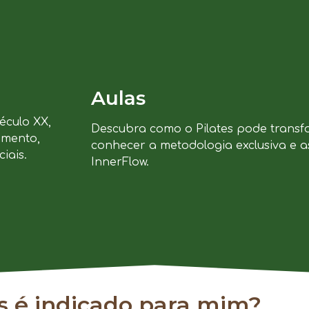
Aulas
século XX,
Descubra como o Pilates pode transf
imento,
conhecer a metodologia exclusiva e a
iais.
InnerFlow.
es é indicado para mim?