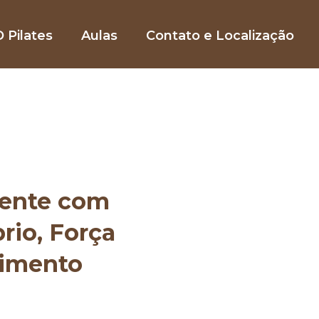
 Pilates
Aulas
Contato e Localização
mente com
brio, Força
vimento