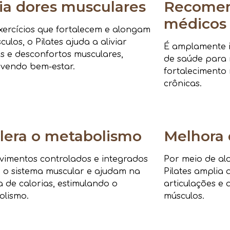
via dores musculares
Recomen
médicos
ercícios que fortalecem e alongam
culos, o Pilates ajuda a aliviar
É amplamente i
s e desconfortos musculares,
de saúde para r
vendo bem-estar.
fortalecimento 
crônicas.
lera o metabolismo
Melhora 
imentos controlados e integrados
Por meio de al
 o sistema muscular e ajudam na
Pilates amplia 
 de calorias, estimulando o
articulações e 
olismo.
músculos.