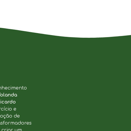
nhecimento
Yolanda
icardo
cício e
moção de
ansformadores
u criar um