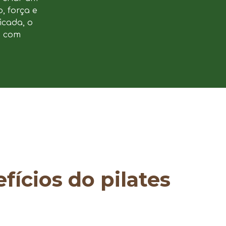
, força e
icada, o
e com
fícios do pilates