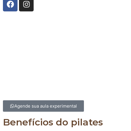
A Innerflow Pilates Studio
nasceu da união entre co
técnico e uma história de superação. Fundado por
Fernandes
, especialista em Pilates e reabilitação, e
R
Burgatti
, com vasta experiência em fisiologia do exer
gestão, o estúdio reflete o compromisso com a pro
saúde e bem-estar. Após vivenciar os benefícios tr
do Pilates em sua própria trajetória, Yolanda decidi
espaço onde pessoas pudessem encontrar equilíbrio
qualidade de vida. Com uma equipe altamente qualif
Innerflow é o lugar para transformar corpo e ment
excelência e cuidado.
Agende sua aula experimental
Benefícios do pilates