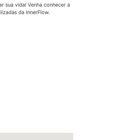
r sua vida! Venha conhecer a
lizadas da InnerFlow.
ças, grávidas e idosos que
cer os músculos, a melhorar