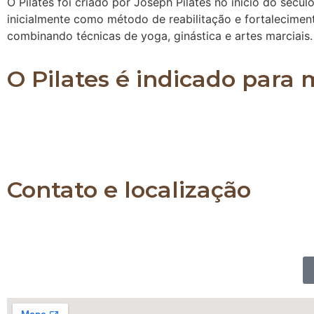
O Pilates foi criado por Joseph Pilates no início do sécul
inicialmente como método de reabilitação e fortalecimen
combinando técnicas de yoga, ginástica e artes marciais.
O Pilates é indicado para
O Pilates é indicado para pessoas de todas as idad
já praticam algum tipo de atividade física e também
a força e a flexibilidade de todo o corpo.
Contato e localização
Whatsapp: 11 989903230