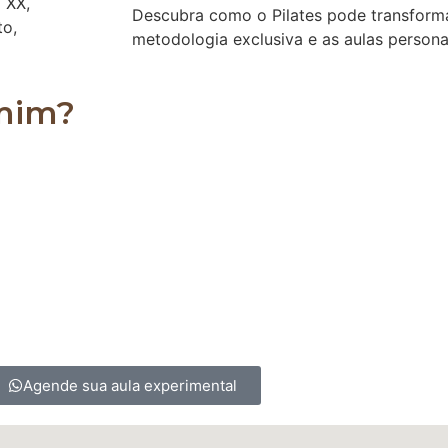
o XX,
Descubra como o Pilates pode transforma
to,
metodologia exclusiva e as aulas persona
 mim?
es, podendo ser realizado por homens, mulheres, crian
 para os sedentários, ajudando a alongar e a fortale
Agende sua aula experimental