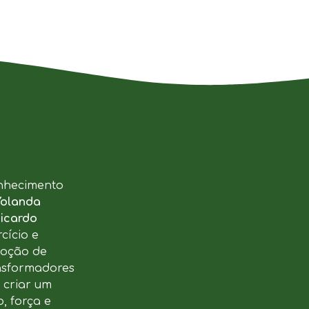
nhecimento
Yolanda
icardo
cício e
moção de
ansformadores
u criar um
, força e