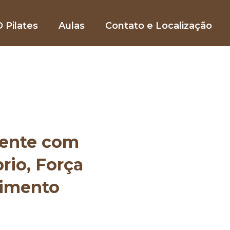
 Pilates
Aulas
Contato e Localização
mente com
brio, Força
vimento