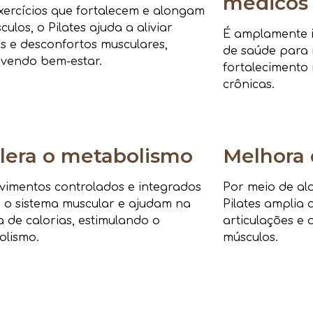
médicos
ercícios que fortalecem e alongam
culos, o Pilates ajuda a aliviar
É amplamente i
s e desconfortos musculares,
de saúde para r
vendo bem-estar.
fortalecimento 
crônicas.
lera o metabolismo
Melhora 
imentos controlados e integrados
Por meio de al
 o sistema muscular e ajudam na
Pilates amplia 
 de calorias, estimulando o
articulações e 
olismo.
músculos.