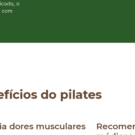
icada, o
e com
fícios do pilates
via dores musculares
Recomen