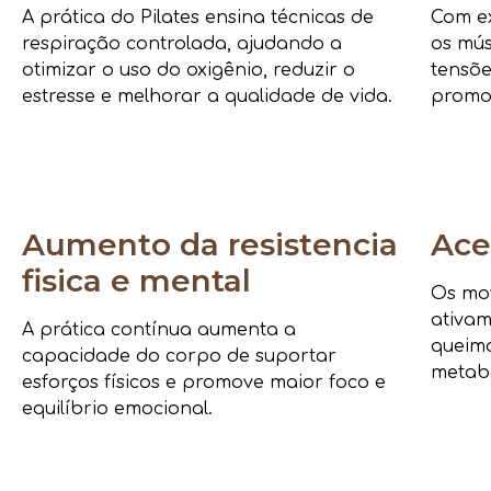
A prática do Pilates ensina técnicas de
Com ex
respiração controlada, ajudando a
os mús
otimizar o uso do oxigênio, reduzir o
tensõe
estresse e melhorar a qualidade de vida.
promo
Aumento da resistencia
Ace
fisica e mental
Os mov
ativam
A prática contínua aumenta a
queima
capacidade do corpo de suportar
metab
esforços físicos e promove maior foco e
equilíbrio emocional.