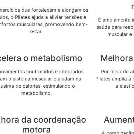
ercícios que fortalecem e alongam os
os, o Pilates ajuda a aliviar tensões e
É amplamente in
nfortos musculares, promovendo bem-
saúde para reabi
estar.
muscular e 
elera o metabolismo
Melhora 
ovimentos controlados e integrados
Por meio de a
vam o sistema muscular e ajudam na
Pilates amplia a
queima de calorias, estimulando o
a elast
metabolismo.
lhora da coordenação
Aument
motora
A combinação 