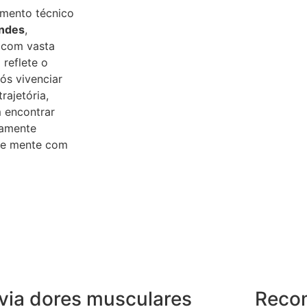
imento técnico
andes
,
 com vasta
 reflete o
s vivenciar
rajetória,
 encontrar
tamente
o e mente com
ivia dores musculares
Reco