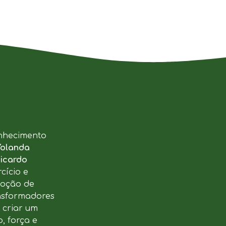
nhecimento
Yolanda
icardo
cício e
moção de
ansformadores
u criar um
, força e