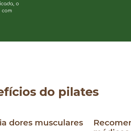
icada, o
e com
fícios do pilates
via dores musculares
Recomen