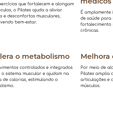
médicos
ercícios que fortalecem e alongam
culos, o Pilates ajuda a aliviar
É amplamente i
s e desconfortos musculares,
de saúde para r
vendo bem-estar.
fortalecimento 
crônicas.
lera o metabolismo
Melhora 
imentos controlados e integrados
Por meio de al
 o sistema muscular e ajudam na
Pilates amplia 
 de calorias, estimulando o
articulações e 
olismo.
músculos.