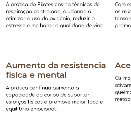
A prática do Pilates ensina técnicas de
Com ex
respiração controlada, ajudando a
os mús
otimizar o uso do oxigênio, reduzir o
tensõe
estresse e melhorar a qualidade de vida.
promo
Aumento da resistencia
Ace
fisica e mental
Os mov
ativam
A prática contínua aumenta a
queima
capacidade do corpo de suportar
metab
esforços físicos e promove maior foco e
equilíbrio emocional.