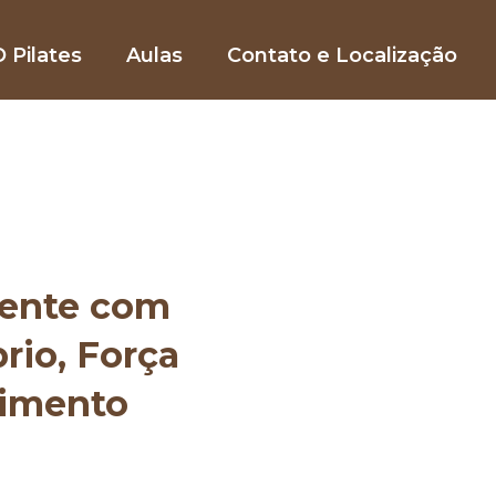
 Pilates
Aulas
Contato e Localização
mente com
brio, Força
vimento