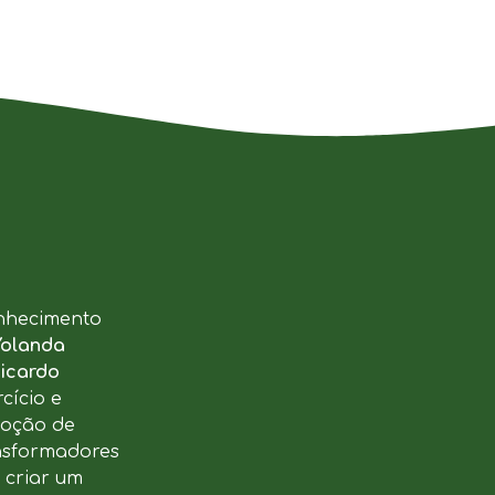
nhecimento
Yolanda
icardo
cício e
moção de
ansformadores
u criar um