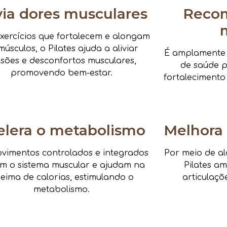
via dores musculares
Reco
xercícios que fortalecem e alongam
músculos, o Pilates ajuda a aliviar
É amplamente i
nsões e desconfortos musculares,
de saúde pa
promovendo bem-estar.
fortalecimento
elera o metabolismo
Melhora 
vimentos controlados e integrados
Por meio de al
am o sistema muscular e ajudam na
Pilates a
eima de calorias, estimulando o
articulaçõ
metabolismo.