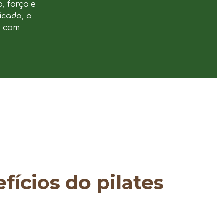
, força e
icada, o
e com
fícios do pilates