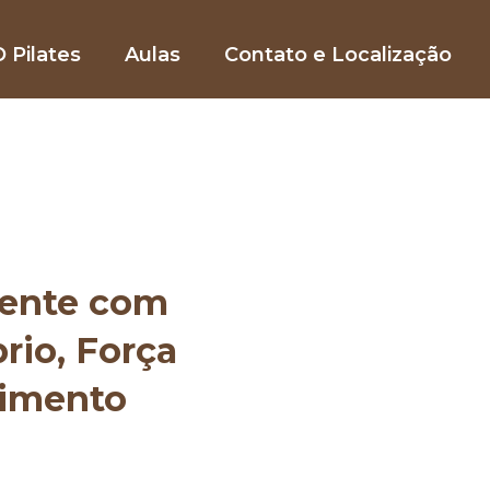
 Pilates
Aulas
Contato e Localização
mente com
brio, Força
vimento