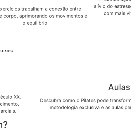
alívio do estres
xercícios trabalham a conexão entre
com mais vit
e corpo, aprimorando os movimentos e
o equilíbrio.
Aulas
século XX,
Descubra como o Pilates pode transform
ecimento,
metodologia exclusiva e as aulas pe
arciais.
m?