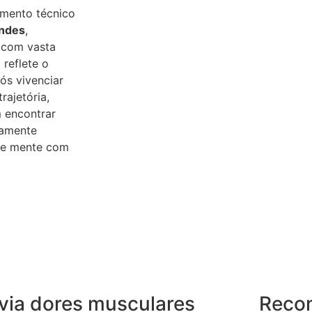
imento técnico
andes
,
 com vasta
 reflete o
s vivenciar
rajetória,
 encontrar
tamente
o e mente com
ivia dores musculares
Reco