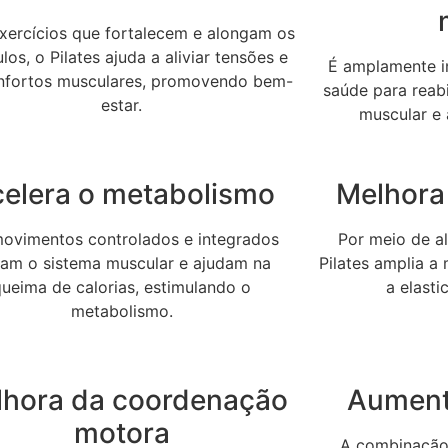
ercícios que fortalecem e alongam os
os, o Pilates ajuda a aliviar tensões e
É amplamente in
nfortos musculares, promovendo bem-
saúde para reabi
estar.
muscular e 
elera o metabolismo
Melhora 
ovimentos controlados e integrados
Por meio de a
vam o sistema muscular e ajudam na
Pilates amplia a
queima de calorias, estimulando o
a elast
metabolismo.
lhora da coordenação
Aument
motora
A combinação 