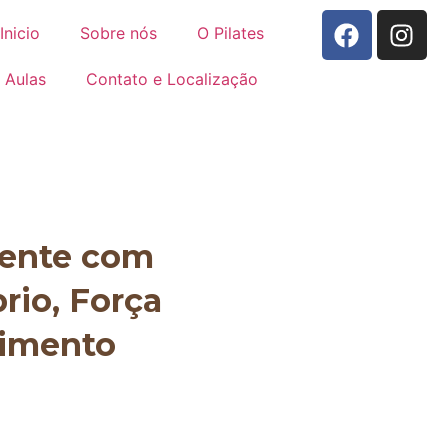
Inicio
Sobre nós
O Pilates
Aulas
Contato e Localização
mente com
brio, Força
vimento