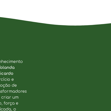
nhecimento
Yolanda
icardo
cício e
moção de
ansformadores
u criar um
, força e
icada, o