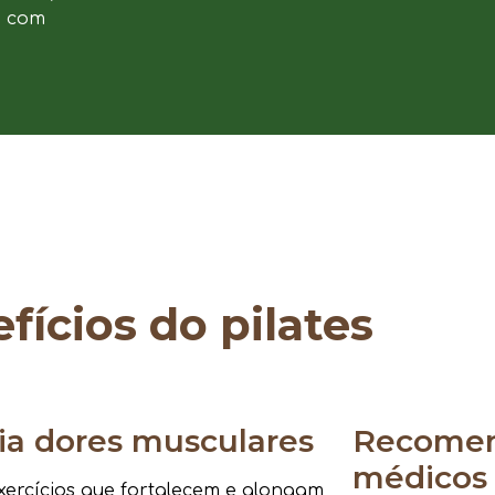
e com
fícios do pilates
via dores musculares
Recomen
médicos
ercícios que fortalecem e alongam