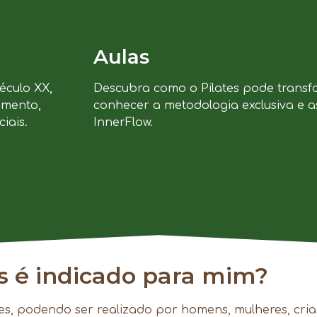
Aulas
século XX,
Descubra como o Pilates pode transf
imento,
conhecer a metodologia exclusiva e a
iais.
InnerFlow.
es é indicado para mim?
es, podendo ser realizado por homens, mulheres, cria