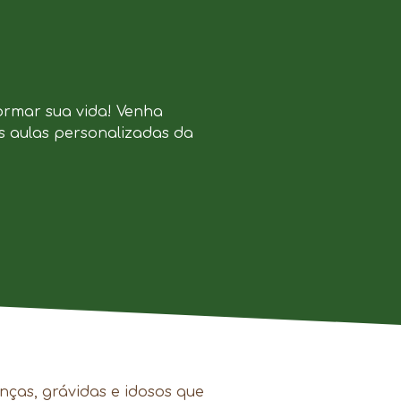
ormar sua vida! Venha
s aulas personalizadas da
nças, grávidas e idosos que