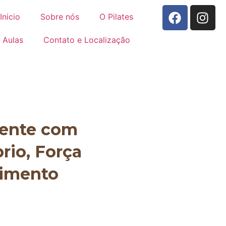
Inicio
Sobre nós
O Pilates
Aulas
Contato e Localização
mente com
brio, Força
vimento