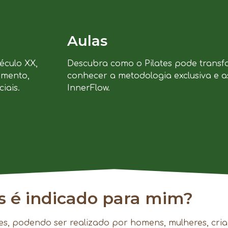
Aulas
século XX,
Descubra como o Pilates pode transf
imento,
conhecer a metodologia exclusiva e a
iais.
InnerFlow.
es é indicado para mim?
es, podendo ser realizado por homens, mulheres, cria