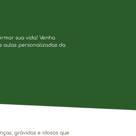
ormar sua vida! Venha
s aulas personalizadas da
nças, grávidas e idosos que