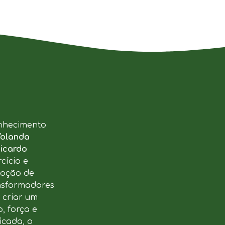
nhecimento
Yolanda
icardo
cício e
moção de
ansformadores
u criar um
, força e
icada, o