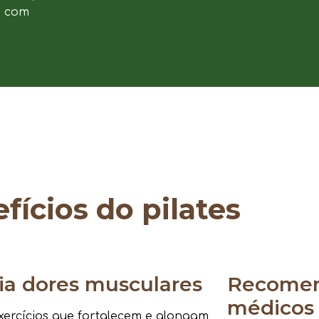
e com
fícios do pilates
via dores musculares
Recomen
médicos
ercícios que fortalecem e alongam