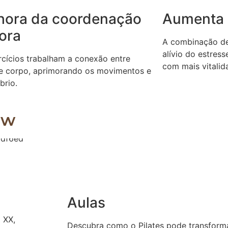
hora da coordenação
Aumenta 
ora
A combinação de 
alívio do estres
rcícios trabalham a conexão entre
com mais vitalida
e corpo, aprimorando os movimentos e
íbrio.
ow
Aulas
o XX,
Descubra como o Pilates pode transforma