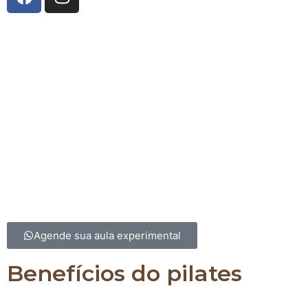
A Innerflow Pilates Studio
nasceu da união entre co
técnico e uma história de superação. Fundado por
Fernandes
, especialista em Pilates e reabilitação, e
R
Burgatti
, com vasta experiência em fisiologia do exer
gestão, o estúdio reflete o compromisso com a pro
saúde e bem-estar. Após vivenciar os benefícios tr
do Pilates em sua própria trajetória, Yolanda decidi
espaço onde pessoas pudessem encontrar equilíbrio
qualidade de vida. Com uma equipe altamente qualif
Innerflow é o lugar para transformar corpo e ment
excelência e cuidado.
Agende sua aula experimental
Benefícios do pilates