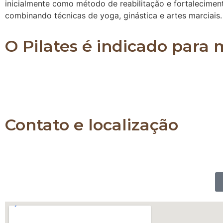
inicialmente como método de reabilitação e fortalecimen
combinando técnicas de yoga, ginástica e artes marciais.
O Pilates é indicado para
O Pilates é indicado para pessoas de todas as idad
já praticam algum tipo de atividade física e também
a força e a flexibilidade de todo o corpo.
Contato e localização
Whatsapp: 11 989903230