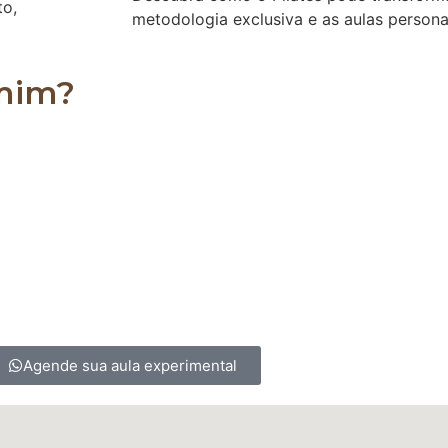
to,
metodologia exclusiva e as aulas persona
 mim?
es, podendo ser realizado por homens, mulheres, crian
 para os sedentários, ajudando a alongar e a fortale
Agende sua aula experimental