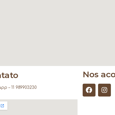
Nos ac
tato
pp – 11 989903230