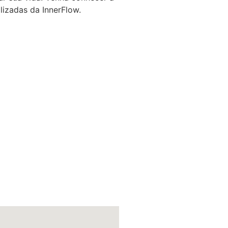
lizadas da InnerFlow.
ças, grávidas e idosos que
cer os músculos, a melhorar