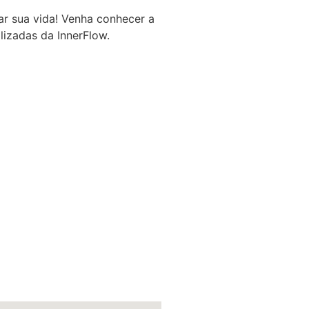
r sua vida! Venha conhecer a
lizadas da InnerFlow.
ças, grávidas e idosos que
cer os músculos, a melhorar