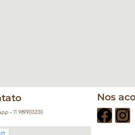
Nos ac
tato
pp – 11 989903230