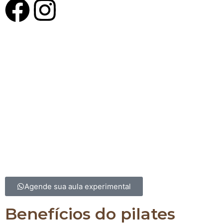
A Innerflow Pilates Studio
nasceu da união entre co
técnico e uma história de superação. Fundado por
Fernandes
, especialista em Pilates e reabilitação, e
R
Burgatti
, com vasta experiência em fisiologia do exer
gestão, o estúdio reflete o compromisso com a pro
saúde e bem-estar. Após vivenciar os benefícios tr
do Pilates em sua própria trajetória, Yolanda decidi
espaço onde pessoas pudessem encontrar equilíbrio
qualidade de vida. Com uma equipe altamente qualif
Innerflow é o lugar para transformar corpo e ment
excelência e cuidado.
Agende sua aula experimental
Benefícios do pilates