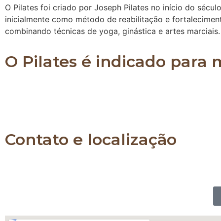
O Pilates foi criado por Joseph Pilates no início do sécul
inicialmente como método de reabilitação e fortalecimen
combinando técnicas de yoga, ginástica e artes marciais.
O Pilates é indicado para
O Pilates é indicado para pessoas de todas as idad
já praticam algum tipo de atividade física e também
a força e a flexibilidade de todo o corpo.
Contato e localização
Whatsapp: 11 989903230