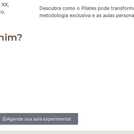
o XX,
Descubra como o Pilates pode transforma
to,
metodologia exclusiva e as aulas persona
 mim?
es, podendo ser realizado por homens, mulheres, crian
 para os sedentários, ajudando a alongar e a fortale
Agende sua aula experimental