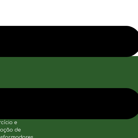
nhecimento
Yolanda
icardo
cício e
moção de
ansformadores