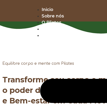
Inicio
Sobre nós
O Pilates
Aulas
Contato e Localização
Equilibre corpo e mente com Pilates
Transforme seu corpo e 
o poder do Pilates - Equilí
e Bem-estar em Cada Mo