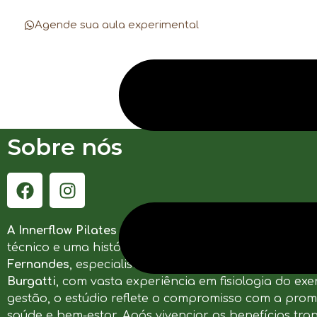
Agende sua aula experimental
Sobre nós
A Innerflow Pilates Studio
nasceu da união entre co
técnico e uma história de superação. Fundado por
Fernandes
, especialista em Pilates e reabilitação, e
R
Burgatti
, com vasta experiência em fisiologia do exer
gestão, o estúdio reflete o compromisso com a pro
saúde e bem-estar. Após vivenciar os benefícios tr