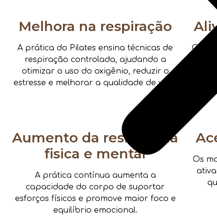
Melhora na respiração
Ali
A prática do Pilates ensina técnicas de
Com e
respiração controlada, ajudando a
os 
otimizar o uso do oxigênio, reduzir o
te
estresse e melhorar a qualidade de vida.
Aumento da resistencia
Ac
fisica e mental
Os mo
ativ
A prática contínua aumenta a
qu
capacidade do corpo de suportar
esforços físicos e promove maior foco e
equilíbrio emocional.