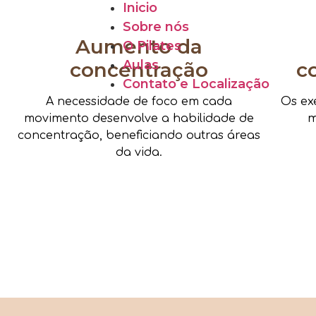
Inicio
Sobre nós
Aumento da
O Pilates
Aulas
concentração
c
Contato e Localização
A necessidade de foco em cada
Os ex
movimento desenvolve a habilidade de
m
concentração, beneficiando outras áreas
da vida.