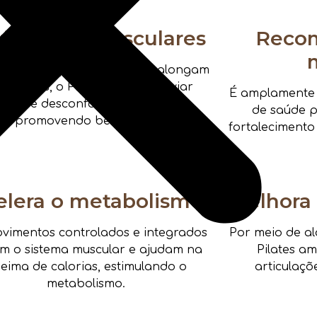
via dores musculares
Reco
xercícios que fortalecem e alongam
músculos, o Pilates ajuda a aliviar
É amplamente i
nsões e desconfortos musculares,
de saúde pa
promovendo bem-estar.
fortalecimento
elera o metabolismo
Melhora 
vimentos controlados e integrados
Por meio de al
am o sistema muscular e ajudam na
Pilates a
eima de calorias, estimulando o
articulaçõ
metabolismo.