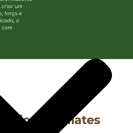
u criar um
, força e
icada, o
e com
fícios do pilates