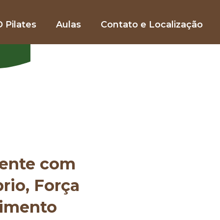
 Pilates
Aulas
Contato e Localização
mente com
brio, Força
vimento