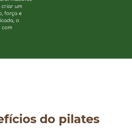
u criar um
, força e
icada, o
e com
fícios do pilates