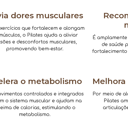
via dores musculares
Reco
xercícios que fortalecem e alongam
músculos, o Pilates ajuda a aliviar
É amplamente i
nsões e desconfortos musculares,
de saúde pa
promovendo bem-estar.
fortalecimento
elera o metabolismo
Melhora 
vimentos controlados e integrados
Por meio de al
am o sistema muscular e ajudam na
Pilates a
eima de calorias, estimulando o
articulaçõ
metabolismo.