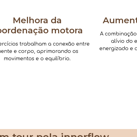
Melhora da
Aumenta
oordenação motora
A combinação d
alívio do 
ercícios trabalham a conexão entre
energizado e c
ente e corpo, aprimorando os
movimentos e o equilíbrio.
m tour pela innerflow