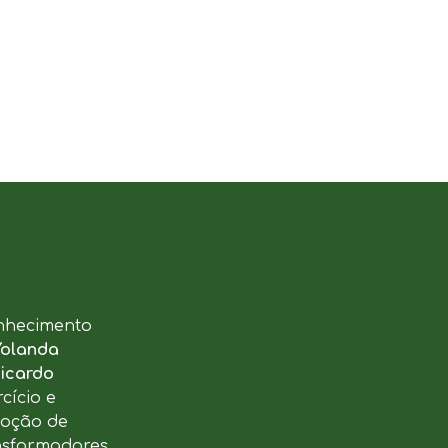
nhecimento
Yolanda
icardo
cício e
moção de
ansformadores