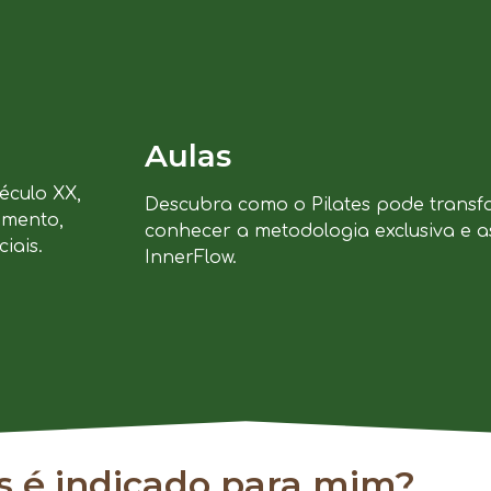
Aulas
século XX,
Descubra como o Pilates pode transf
imento,
conhecer a metodologia exclusiva e a
iais.
InnerFlow.
es é indicado para mim?