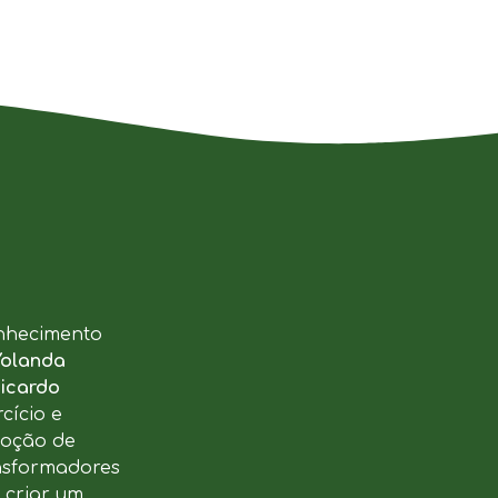
nhecimento
Yolanda
icardo
cício e
moção de
ansformadores
u criar um