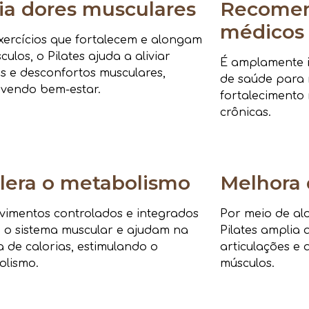
via dores musculares
Recomen
médicos
ercícios que fortalecem e alongam
culos, o Pilates ajuda a aliviar
É amplamente i
s e desconfortos musculares,
de saúde para r
vendo bem-estar.
fortalecimento 
crônicas.
lera o metabolismo
Melhora 
imentos controlados e integrados
Por meio de al
 o sistema muscular e ajudam na
Pilates amplia 
 de calorias, estimulando o
articulações e 
olismo.
músculos.