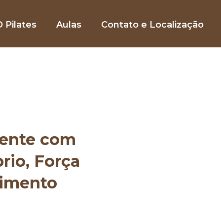
 Pilates
Aulas
Contato e Localização
mente com
brio, Força
vimento