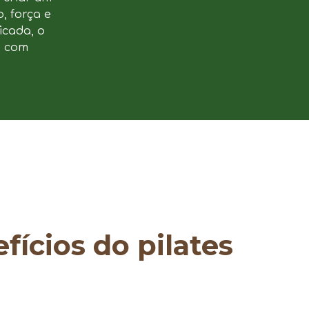
, força e
icada, o
e com
fícios do pilates