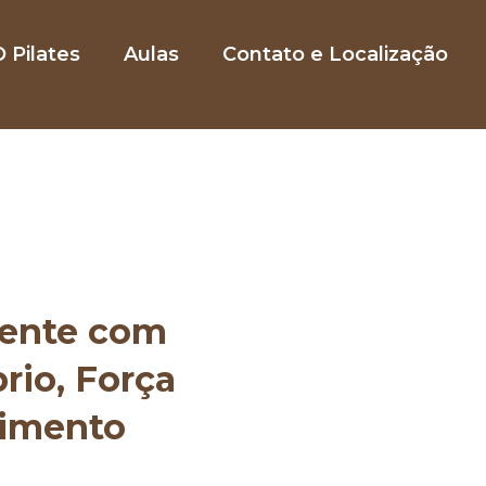
 Pilates
Aulas
Contato e Localização
mente com
brio, Força
vimento