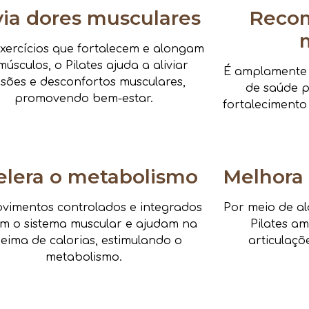
via dores musculares
Reco
xercícios que fortalecem e alongam
músculos, o Pilates ajuda a aliviar
É amplamente i
nsões e desconfortos musculares,
de saúde pa
promovendo bem-estar.
fortalecimento
elera o metabolismo
Melhora 
vimentos controlados e integrados
Por meio de al
am o sistema muscular e ajudam na
Pilates a
eima de calorias, estimulando o
articulaçõ
metabolismo.