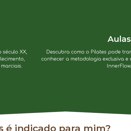
Aulas
o século XX,
Descubra como o Pilates pode tra
lecimento,
conhecer a metodologia exclusiva e 
marciais.
InnerFlow
es é indicado para mim?