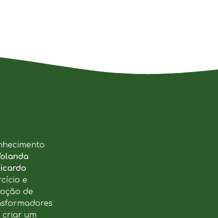
nhecimento
Yolanda
icardo
cício e
moção de
ansformadores
u criar um