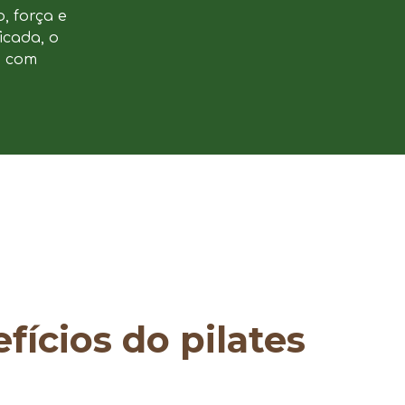
, força e
icada, o
e com
fícios do pilates