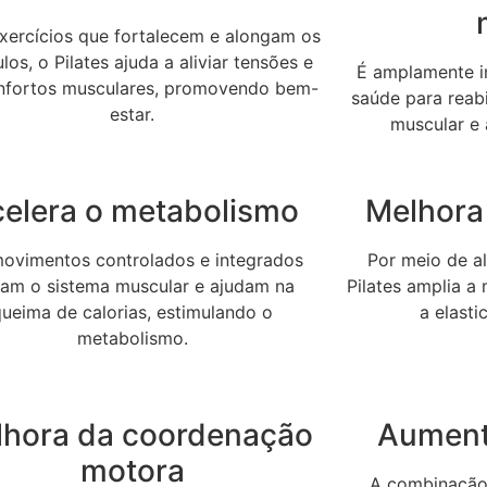
ercícios que fortalecem e alongam os
os, o Pilates ajuda a aliviar tensões e
É amplamente in
nfortos musculares, promovendo bem-
saúde para reabi
estar.
muscular e 
elera o metabolismo
Melhora 
ovimentos controlados e integrados
Por meio de a
vam o sistema muscular e ajudam na
Pilates amplia a
queima de calorias, estimulando o
a elast
metabolismo.
lhora da coordenação
Aument
motora
A combinação 