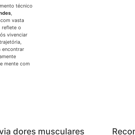
imento técnico
andes
,
 com vasta
 reflete o
s vivenciar
rajetória,
 encontrar
tamente
o e mente com
ivia dores musculares
Reco