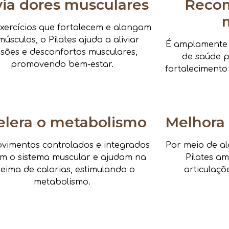
via dores musculares
Reco
xercícios que fortalecem e alongam
músculos, o Pilates ajuda a aliviar
É amplamente i
nsões e desconfortos musculares,
de saúde pa
promovendo bem-estar.
fortalecimento
elera o metabolismo
Melhora 
vimentos controlados e integrados
Por meio de al
am o sistema muscular e ajudam na
Pilates a
eima de calorias, estimulando o
articulaçõ
metabolismo.