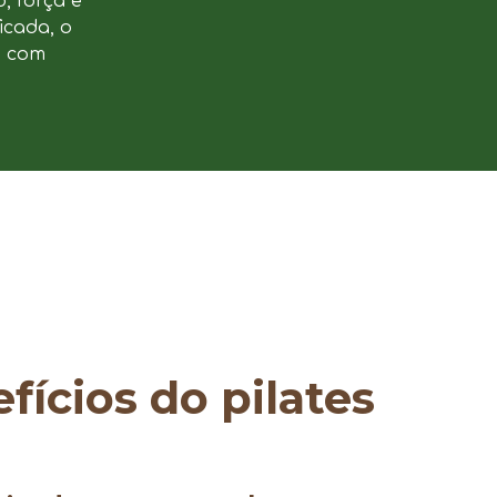
, força e
icada, o
e com
fícios do pilates