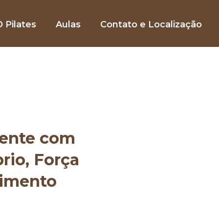
 Pilates
Aulas
Contato e Localização
mente com
brio, Força
vimento