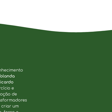
nhecimento
Yolanda
icardo
cício e
moção de
ansformadores
u criar um