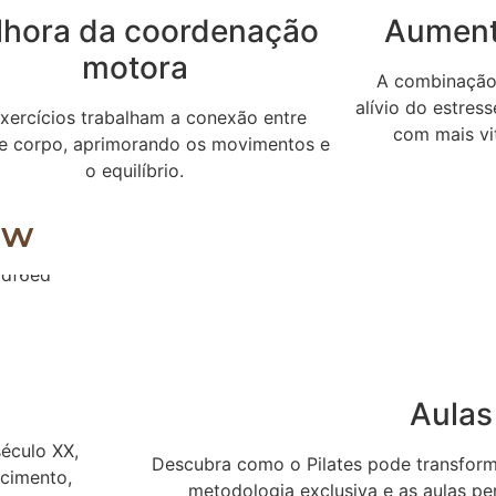
lhora da coordenação
Aument
motora
A combinação 
alívio do estres
xercícios trabalham a conexão entre
com mais vit
e corpo, aprimorando os movimentos e
o equilíbrio.
ow
Aulas
século XX,
Descubra como o Pilates pode transform
ecimento,
metodologia exclusiva e as aulas pe