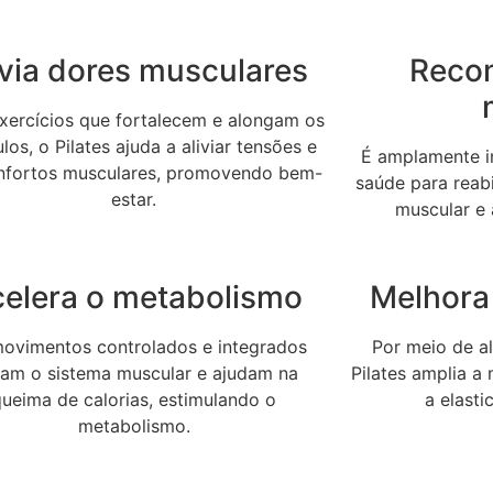
ivia dores musculares
Reco
ercícios que fortalecem e alongam os
os, o Pilates ajuda a aliviar tensões e
É amplamente in
nfortos musculares, promovendo bem-
saúde para reabi
estar.
muscular e 
elera o metabolismo
Melhora 
ovimentos controlados e integrados
Por meio de a
vam o sistema muscular e ajudam na
Pilates amplia a
queima de calorias, estimulando o
a elast
metabolismo.