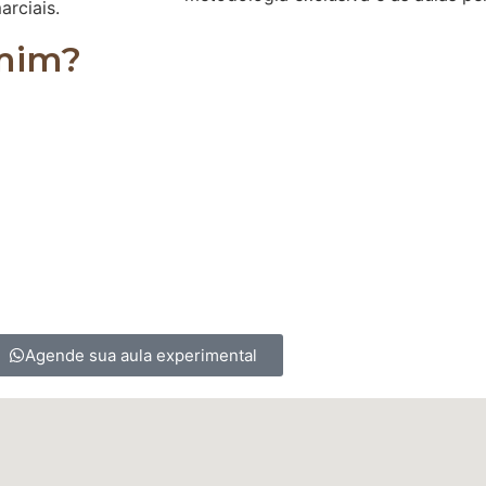
arciais.
 mim?
es, podendo ser realizado por homens, mulheres, crian
 para os sedentários, ajudando a alongar e a fortale
Agende sua aula experimental