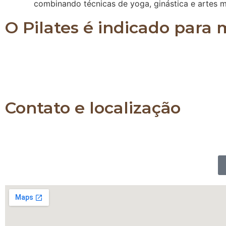
combinando técnicas de yoga, ginástica e artes m
O Pilates é indicado para
O Pilates é indicado para pessoas de todas as idad
já praticam algum tipo de atividade física e também
a força e a flexibilidade de todo o corpo.
Contato e localização
Whatsapp: 11 989903230