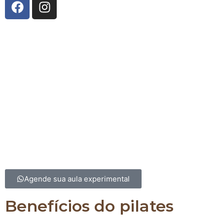
A Innerflow Pilates Studio
nasceu da união entre co
técnico e uma história de superação. Fundado por
Fernandes
, especialista em Pilates e reabilitação, e
R
Burgatti
, com vasta experiência em fisiologia do exer
gestão, o estúdio reflete o compromisso com a pro
saúde e bem-estar. Após vivenciar os benefícios tr
do Pilates em sua própria trajetória, Yolanda decidi
espaço onde pessoas pudessem encontrar equilíbrio
qualidade de vida. Com uma equipe altamente qualif
Innerflow é o lugar para transformar corpo e ment
excelência e cuidado.
Agende sua aula experimental
Benefícios do pilates