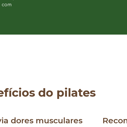
e com
fícios do pilates
via dores musculares
Reco