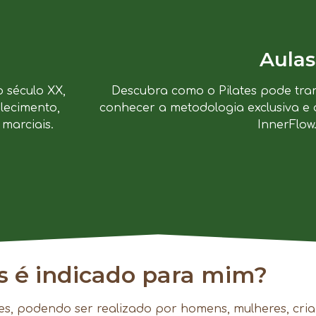
Aulas
o século XX,
Descubra como o Pilates pode tra
lecimento,
conhecer a metodologia exclusiva e 
marciais.
InnerFlow
es é indicado para mim?
es, podendo ser realizado por homens, mulheres, cria