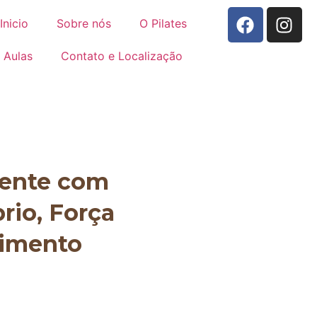
Inicio
Sobre nós
O Pilates
Aulas
Contato e Localização
mente com
brio, Força
vimento