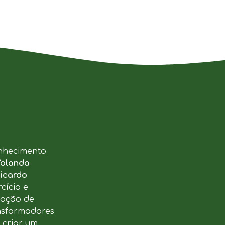
nhecimento
Yolanda
icardo
cício e
moção de
ansformadores
u criar um