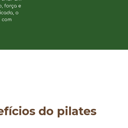
, força e
icada, o
e com
fícios do pilates