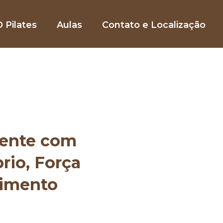
 Pilates
Aulas
Contato e Localização
mente com
brio, Força
vimento