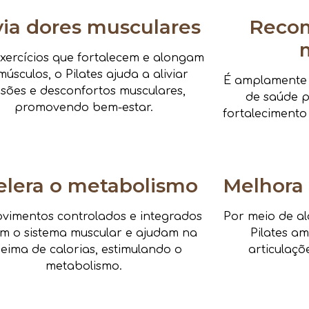
via dores musculares
Reco
xercícios que fortalecem e alongam
músculos, o Pilates ajuda a aliviar
É amplamente i
nsões e desconfortos musculares,
de saúde pa
promovendo bem-estar.
fortalecimento
elera o metabolismo
Melhora 
vimentos controlados e integrados
Por meio de al
am o sistema muscular e ajudam na
Pilates a
eima de calorias, estimulando o
articulaçõ
metabolismo.