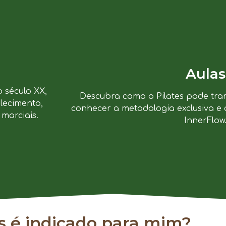
Aulas
o século XX,
Descubra como o Pilates pode tra
lecimento,
conhecer a metodologia exclusiva e 
marciais.
InnerFlow
es é indicado para mim?