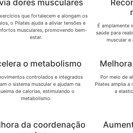
ivia dores musculares
Reco
ercícios que fortalecem e alongam os
os, o Pilates ajuda a aliviar tensões e
É amplamente in
nfortos musculares, promovendo bem-
saúde para reabi
estar.
muscular e 
elera o metabolismo
Melhora 
ovimentos controlados e integrados
Por meio de a
vam o sistema muscular e ajudam na
Pilates amplia a
queima de calorias, estimulando o
a elast
metabolismo.
lhora da coordenação
Aument