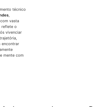
imento técnico
andes
,
 com vasta
 reflete o
s vivenciar
rajetória,
 encontrar
tamente
o e mente com