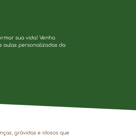
ormar sua vida! Venha
s aulas personalizadas da
nças, grávidas e idosos que