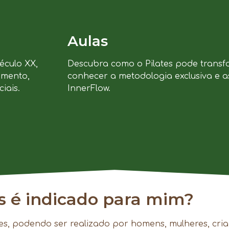
Aulas
século XX,
Descubra como o Pilates pode transf
imento,
conhecer a metodologia exclusiva e a
iais.
InnerFlow.
es é indicado para mim?
es, podendo ser realizado por homens, mulheres, cria