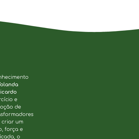
nhecimento
Yolanda
icardo
cício e
moção de
ansformadores
u criar um
, força e
icada, o