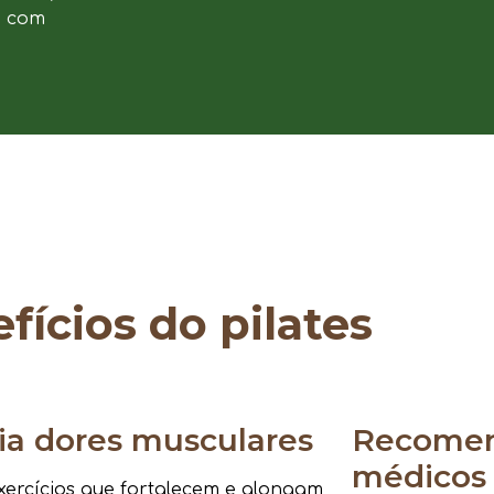
e com
fícios do pilates
via dores musculares
Recomen
médicos
ercícios que fortalecem e alongam