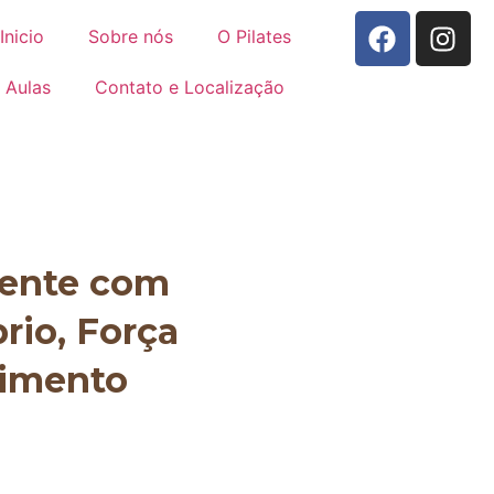
Inicio
Sobre nós
O Pilates
Aulas
Contato e Localização
mente com
brio, Força
vimento