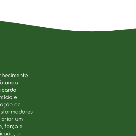
nhecimento
Yolanda
icardo
cício e
moção de
ansformadores
u criar um
, força e
icada, o