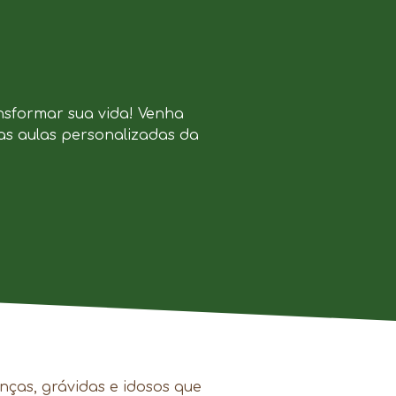
nsformar sua vida! Venha
as aulas personalizadas da
.
nças, grávidas e idosos que