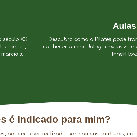
Aulas
o século XX,
Descubra como o Pilates pode tra
lecimento,
conhecer a metodologia exclusiva e 
marciais.
InnerFlow
es é indicado para mim?
es, podendo ser realizado por homens, mulheres, cria