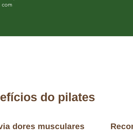
e com
fícios do pilates
ivia dores musculares
Reco