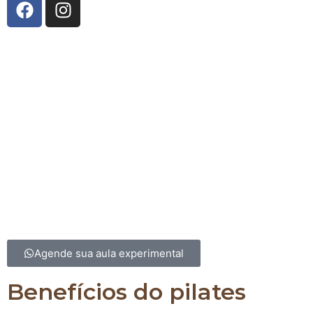
A Innerflow Pilates Studio
nasceu da união entre co
técnico e uma história de superação. Fundado por
Fernandes
, especialista em Pilates e reabilitação, e
R
Burgatti
, com vasta experiência em fisiologia do exer
gestão, o estúdio reflete o compromisso com a pro
saúde e bem-estar. Após vivenciar os benefícios tr
do Pilates em sua própria trajetória, Yolanda decidi
espaço onde pessoas pudessem encontrar equilíbrio
qualidade de vida. Com uma equipe altamente qualif
Innerflow é o lugar para transformar corpo e ment
excelência e cuidado.
Agende sua aula experimental
Benefícios do pilates