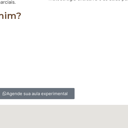
arciais.
 mim?
es, podendo ser realizado por homens, mulheres, crian
 para os sedentários, ajudando a alongar e a fortale
Agende sua aula experimental