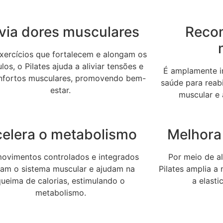
ivia dores musculares
Reco
ercícios que fortalecem e alongam os
os, o Pilates ajuda a aliviar tensões e
É amplamente in
nfortos musculares, promovendo bem-
saúde para reabi
estar.
muscular e 
elera o metabolismo
Melhora 
ovimentos controlados e integrados
Por meio de a
vam o sistema muscular e ajudam na
Pilates amplia a
queima de calorias, estimulando o
a elast
metabolismo.