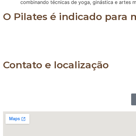
combinando técnicas de yoga, ginástica e artes m
O Pilates é indicado para
O Pilates é indicado para pessoas de todas as idad
já praticam algum tipo de atividade física e também
a força e a flexibilidade de todo o corpo.
Contato e localização
Whatsapp: 11 989903230