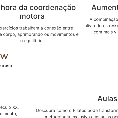
lhora da coordenação
Aument
motora
A combinação 
alívio do estres
xercícios trabalham a conexão entre
com mais vit
e corpo, aprimorando os movimentos e
o equilíbrio.
ow
Aulas
século XX,
Descubra como o Pilates pode transform
ecimento,
metodologia exclusiva e as aulas pe