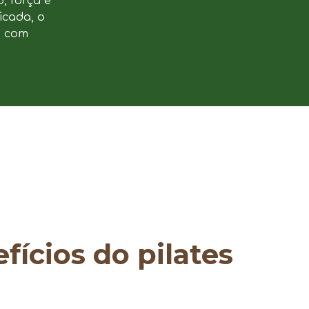
, força e
icada, o
e com
fícios do pilates