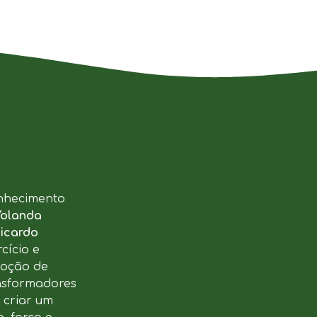
nhecimento
Yolanda
icardo
cício e
moção de
ansformadores
u criar um