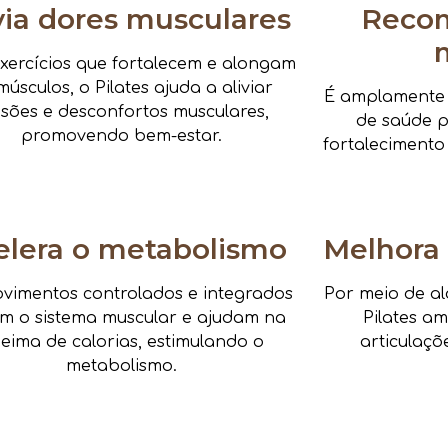
via dores musculares
Reco
xercícios que fortalecem e alongam
músculos, o Pilates ajuda a aliviar
É amplamente i
nsões e desconfortos musculares,
de saúde pa
promovendo bem-estar.
fortalecimento
elera o metabolismo
Melhora 
vimentos controlados e integrados
Por meio de al
am o sistema muscular e ajudam na
Pilates a
eima de calorias, estimulando o
articulaçõ
metabolismo.