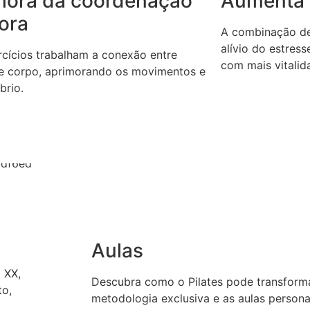
hora da coordenação
Aumenta 
ora
A combinação de 
alívio do estres
rcícios trabalham a conexão entre
com mais vitalida
e corpo, aprimorando os movimentos e
íbrio.
Aulas
o XX,
Descubra como o Pilates pode transforma
to,
metodologia exclusiva e as aulas persona