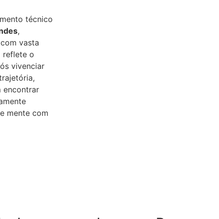
imento técnico
andes
,
 com vasta
 reflete o
s vivenciar
rajetória,
 encontrar
tamente
o e mente com