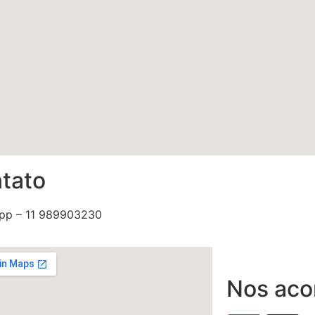
tato
pp – 11 989903230
Nos ac