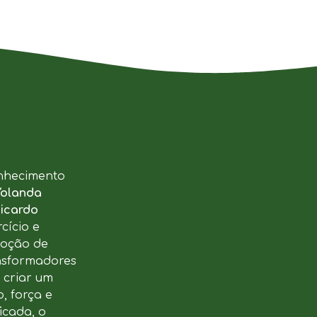
nhecimento
Yolanda
icardo
cício e
moção de
ansformadores
u criar um
, força e
icada, o