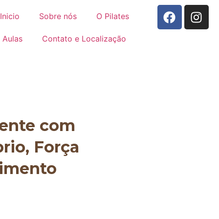
Inicio
Sobre nós
O Pilates
Aulas
Contato e Localização
mente com
brio, Força
vimento