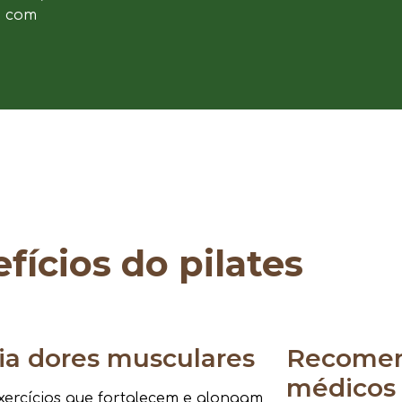
e com
fícios do pilates
via dores musculares
Recomen
médicos
ercícios que fortalecem e alongam