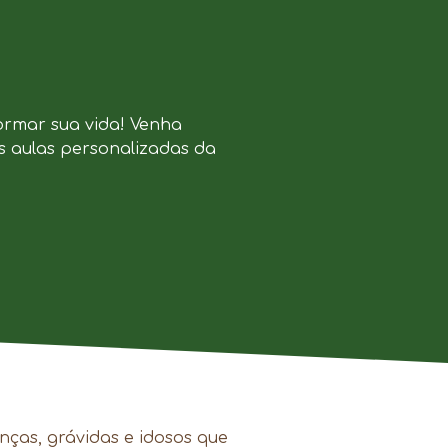
ormar sua vida! Venha
s aulas personalizadas da
nças, grávidas e idosos que