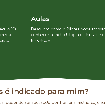
Aulas
século XX,
Descubra como o Pilates pode transf
imento,
conhecer a metodologia exclusiva e a
iais.
InnerFlow.
es é indicado para mim?
es, podendo ser realizado por homens, mulheres, cria