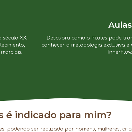
Aulas
o século XX,
Descubra como o Pilates pode tra
lecimento,
conhecer a metodologia exclusiva e 
marciais.
InnerFlow
es é indicado para mim?
es, podendo ser realizado por homens, mulheres, cria