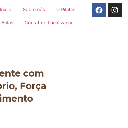
Inicio
Sobre nós
O Pilates
Aulas
Contato e Localização
mente com
brio, Força
vimento