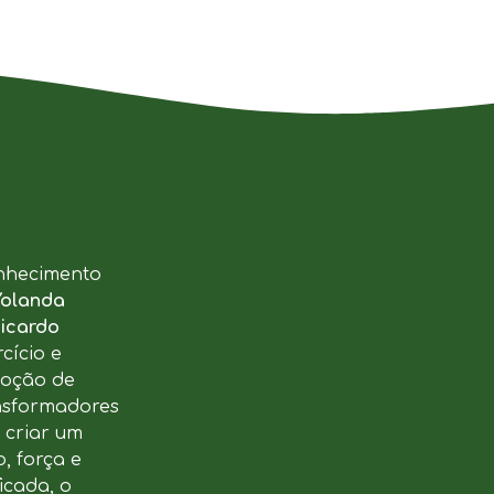
nhecimento
Yolanda
icardo
cício e
moção de
ansformadores
u criar um
, força e
icada, o