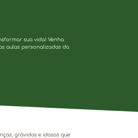
nsformar sua vida! Venha
as aulas personalizadas da
.
nças, grávidas e idosos que