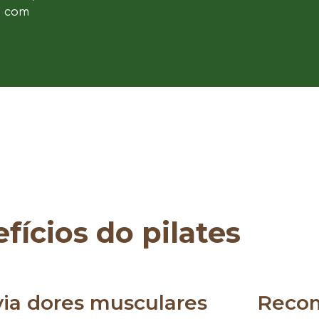
e com
fícios do pilates
via dores musculares
Reco